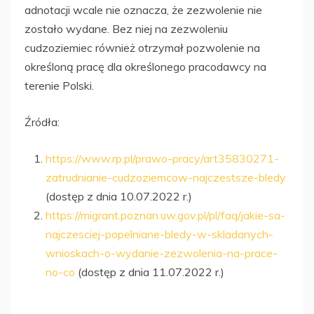
adnotacji wcale nie oznacza, że zezwolenie nie
zostało wydane. Bez niej na zezwoleniu
cudzoziemiec również otrzymał pozwolenie na
określoną pracę dla określonego pracodawcy na
terenie Polski.
Źródła:
https://www.rp.pl/prawo-pracy/art35830271-
zatrudnianie-cudzoziemcow-najczestsze-bledy
(dostęp z dnia 10.07.2022 r.)
https://migrant.poznan.uw.gov.pl/pl/faq/jakie-sa-
najczesciej-popelniane-bledy-w-skladanych-
wnioskach-o-wydanie-zezwolenia-na-prace-
no-co
(dostęp z dnia 11.07.2022 r.)