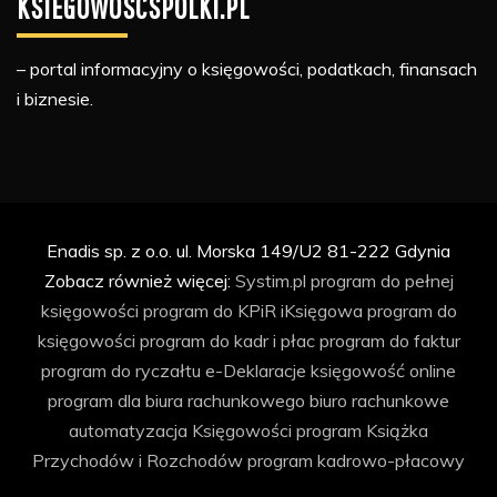
KSIEGOWOSCSPOLKI.PL
– portal informacyjny o księgowości, podatkach, finansach
i biznesie.
Enadis sp. z o.o. ul. Morska 149/U2 81-222 Gdynia
Zobacz również więcej:
Systim.pl
program do pełnej
księgowości
program do KPiR
iKsięgowa
program do
księgowości
program do kadr i płac
program do faktur
program do ryczałtu
e-Deklaracje
księgowość online
program dla biura rachunkowego
biuro rachunkowe
automatyzacja Księgowości
program Książka
Przychodów i Rozchodów
program kadrowo-płacowy