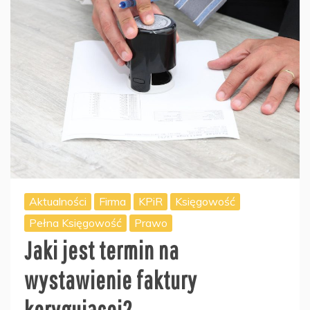
Aktualności
Firma
KPiR
Księgowość
Pełna Księgowość
Prawo
Jaki jest termin na
wystawienie faktury
korygującej?