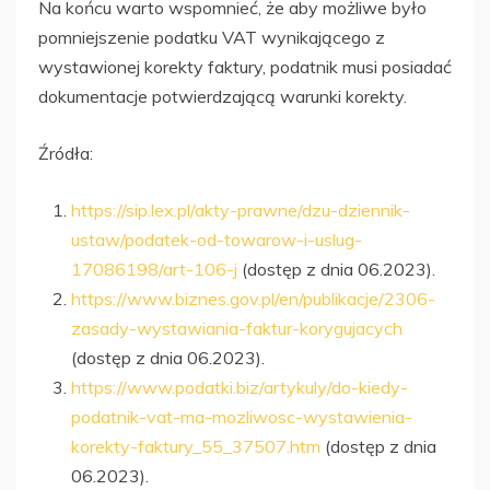
Na końcu warto wspomnieć, że aby możliwe było
pomniejszenie podatku VAT wynikającego z
wystawionej korekty faktury, podatnik musi posiadać
dokumentacje potwierdzającą warunki korekty.
Źródła:
https://sip.lex.pl/akty-prawne/dzu-dziennik-
ustaw/podatek-od-towarow-i-uslug-
17086198/art-106-j
(dostęp z dnia 06.2023).
https://www.biznes.gov.pl/en/publikacje/2306-
zasady-wystawiania-faktur-korygujacych
(dostęp z dnia 06.2023).
https://www.podatki.biz/artykuly/do-kiedy-
podatnik-vat-ma-mozliwosc-wystawienia-
korekty-faktury_55_37507.htm
(dostęp z dnia
06.2023).