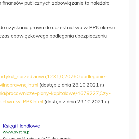
a finansów publicznych zobowiązanie to należało
o uzyskania prawa do uczestnictwa w PPK okresu
e czas obowiązkowego podlegania ubezpieczeniu
rtykul_narzedziowa,1231,0,20760,podleganie-
lnoprawnej.html
(dostęp z dnia 28.10.2021 r.)
czenia/pracownicze-plany-kapitalowe/4679227,Czy-
nictwa-w-PPK.html
(dostęp z dnia 29.10.2021 r.)
Księgi Handlowe
www.systim.pl
Księgowość, rejestry VAT, deklaracje