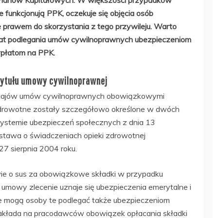
Planów Kapitałowych. W większości przypadków
 funkcjonują PPK, oczekuje się objęcia osób
 prawem do skorzystania z tego przywileju. Warto
mat podlegania umów cywilnoprawnych ubezpieczeniom
ypłatom na PPK.
tytułu umowy cywilnoprawnej
dzajów umów cywilnoprawnych obowiązkowymi
 zdrowotne zostały szczegółowo określone w dwóch
systemie ubezpieczeń społecznych z dnia 13
ustawa o świadczeniach opieki zdrowotnej
7 sierpnia 2004 roku.
ie o sus za obowiązkowe składki w przypadku
umowy zlecenie uznaje się ubezpieczenia emerytalne i
e mogą osoby te podlegać także ubezpieczeniom
akłada na pracodawców obowiązek opłacania składki