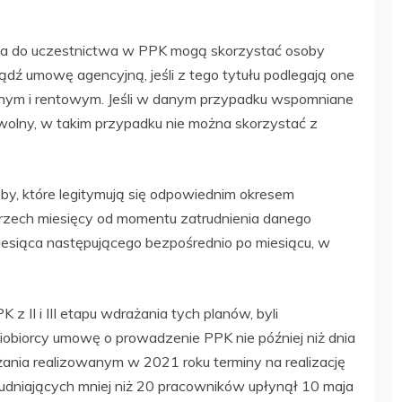
a do uczestnictwa w PPK mogą skorzystać osoby
dź umowę agencyjną, jeśli z tego tytułu podlegają one
ym i rentowym. Jeśli w danym przypadku wspomniane
wolny, w takim przypadku nie można skorzystać z
y, które legitymują się odpowiednim okresem
 trzech miesięcy od momentu zatrudnienia danego
 miesiąca następującego bezpośrednio po miesiącu, w
 II i III etapu wdrażania tych planów, byli
iobiorcy umowę o prowadzenie PPK nie później niż dnia
żania realizowanym w 2021 roku terminy na realizację
dniających mniej niż 20 pracowników upłynął 10 maja