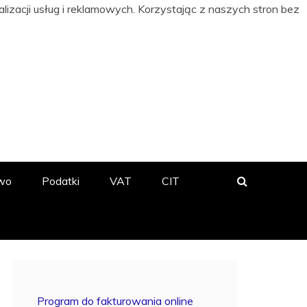
izacji usług i reklamowych. Korzystając z naszych stron bez
 BIZNESIE
wo
Podatki
VAT
CIT
Program do fakturowania online