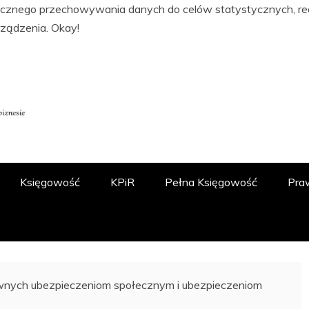
tycznego przechowywania danych do celów statystycznych, real
rządzenia.
Okay!
ĘGOWOŚCI, PODATKACH, FINANSACH I
 O.O.
Księgowość
KPiR
Pełna Księgowość
Pra
wnych ubezpieczeniom społecznym i ubezpieczeniom