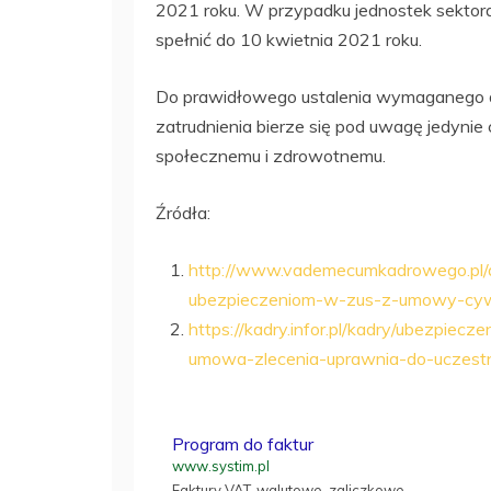
2021 roku. W przypadku jednostek sektor
spełnić do 10 kwietnia 2021 roku.
Do prawidłowego ustalenia wymaganego d
zatrudnienia bierze się pod uwagę jedyni
społecznemu i zdrowotnemu.
Źródła:
http://www.vademecumkadrowego.pl/a
ubezpieczeniom-w-zus-z-umowy-cywi
https://kadry.infor.pl/kadry/ubezpie
umowa-zlecenia-uprawnia-do-uczest
Program do faktur
www.systim.pl
Faktury VAT, walutowe, zaliczkowe