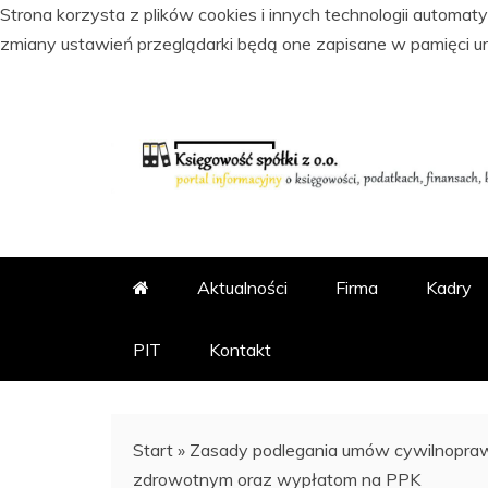
Strona korzysta z plików cookies i innych technologii automa
zmiany ustawień przeglądarki będą one zapisane w pamięci u
Skip
to
content
PORTAL INFORMACYJNY O KSI
KSIĘGOWOŚĆ SPÓŁKI Z
Aktualności
Firma
Kadry
PIT
Kontakt
Start
»
Zasady podlegania umów cywilnopra
zdrowotnym oraz wypłatom na PPK