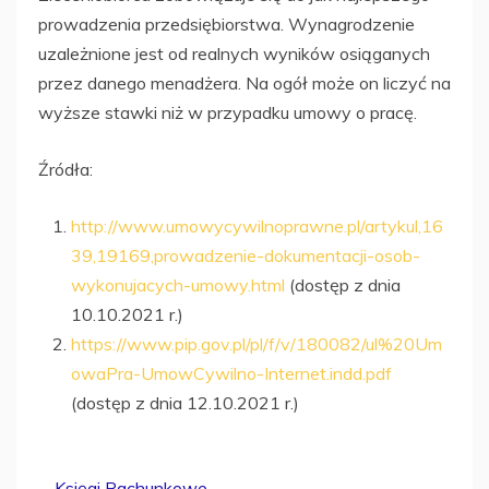
prowadzenia przedsiębiorstwa. Wynagrodzenie
uzależnione jest od realnych wyników osiąganych
przez danego menadżera. Na ogół może on liczyć na
wyższe stawki niż w przypadku umowy o pracę.
Źródła:
http://www.umowycywilnoprawne.pl/artykul,16
39,19169,prowadzenie-dokumentacji-osob-
wykonujacych-umowy.html
(dostęp z dnia
10.10.2021 r.)
https://www.pip.gov.pl/pl/f/v/180082/ul%20Um
owaPra-UmowCywilno-Internet.indd.pdf
(dostęp z dnia 12.10.2021 r.)
Księgi Rachunkowe