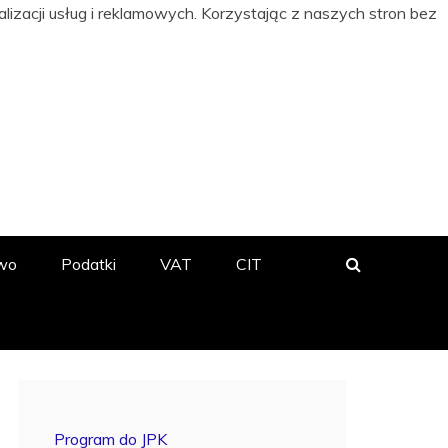
izacji usług i reklamowych. Korzystając z naszych stron bez
 BIZNESIE
wo
Podatki
VAT
CIT
Program do JPK