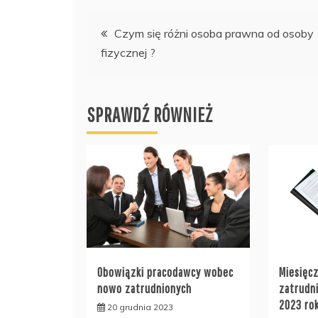
Nawigacja
Czym się różni osoba prawna od osoby
fizycznej ?
wpisu
SPRAWDŹ RÓWNIEŻ
Obowiązki pracodawcy wobec
Miesięc
nowo zatrudnionych
zatrudn
2023 ro
20 grudnia 2023