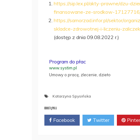
https://sip.lex.pl/akty-prawne/dzu-dz
finansowane-ze-srodkow-17127716/
https://samorzad.infor.pl/sektor/org
skladce-zdrowotnej-i-liczeniu-zalicz
(dostęp z dnia 09.08.2022 r.)
Program do płac
www.systim.pl
Umowy o pracę, zlecenie, dzieło
Katarzyna Spysińska
UDOSTĘPNIJ
Facebook
Twitter
Pinte