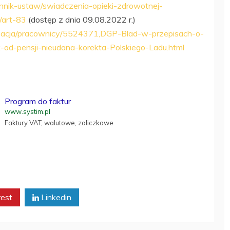
iennik-ustaw/swiadczenia-opieki-zdrowotnej-
art-83
(dostęp z dnia 09.08.2022 r.)
anizacja/pracownicy/5524371,DGP-Blad-w-przepisach-o-
ek-od-pensji-nieudana-korekta-Polskiego-Ladu.html
Program do faktur
www.systim.pl
Faktury VAT, walutowe, zaliczkowe
rest
Linkedin