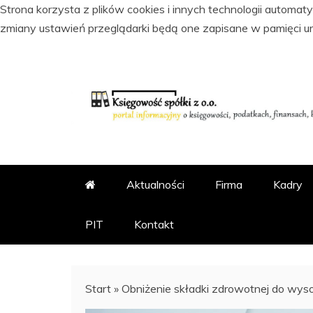
Strona korzysta z plików cookies i innych technologii automa
zmiany ustawień przeglądarki będą one zapisane w pamięci u
Skip
to
content
PORTAL INFORMACYJNY O KSI
KSIĘGOWOŚĆ SPÓŁKI Z
Aktualności
Firma
Kadry
PIT
Kontakt
Start
»
Obniżenie składki zdrowotnej do wys