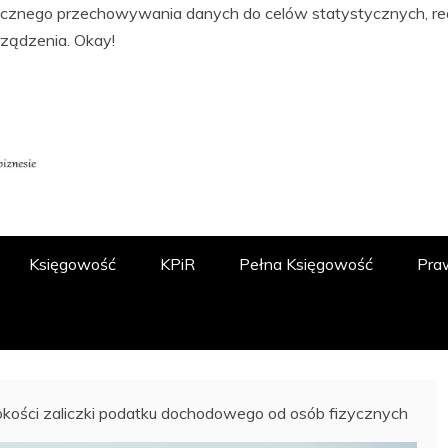
tycznego przechowywania danych do celów statystycznych, real
rządzenia.
Okay!
ĘGOWOŚCI, PODATKACH, FINANSACH I
 O.O.
Księgowość
KPiR
Pełna Księgowość
Pra
okości zaliczki podatku dochodowego od osób fizycznych