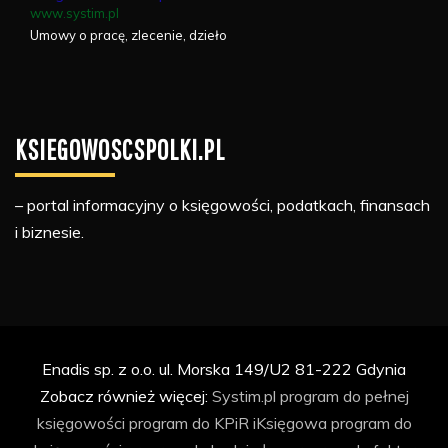
www.systim.pl
Umowy o pracę, zlecenie, dzieło
KSIEGOWOSCSPOLKI.PL
– portal informacyjny o księgowości, podatkach, finansach
i biznesie.
Enadis sp. z o.o. ul. Morska 149/U2 81-222 Gdynia
Zobacz również więcej:
Systim.pl
program do pełnej
księgowości
program do KPiR
iKsięgowa
program do