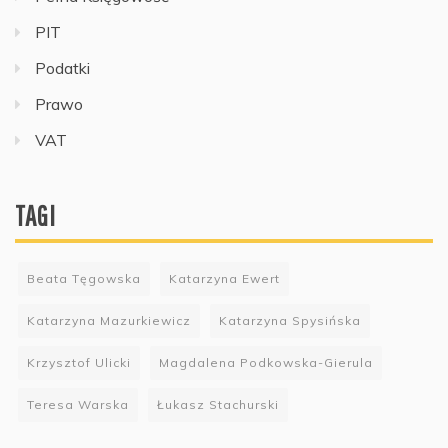
PIT
Podatki
Prawo
VAT
TAGI
Beata Tęgowska
Katarzyna Ewert
Katarzyna Mazurkiewicz
Katarzyna Spysińska
Krzysztof Ulicki
Magdalena Podkowska-Gierula
Teresa Warska
Łukasz Stachurski