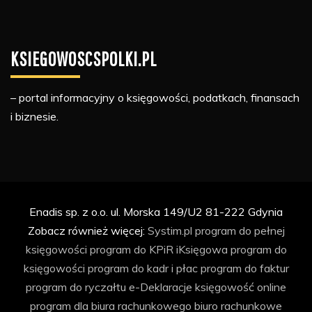
KSIEGOWOSCSPOLKI.PL
– portal informacyjny o księgowości, podatkach, finansach
i biznesie.
Enadis sp. z o.o. ul. Morska 149/U2 81-222 Gdynia
Zobacz również więcej:
Systim.pl
program do pełnej
księgowości
program do KPiR
iKsięgowa
program do
księgowości
program do kadr i płac
program do faktur
program do ryczałtu
e-Deklaracje
księgowość online
program dla biura rachunkowego
biuro rachunkowe