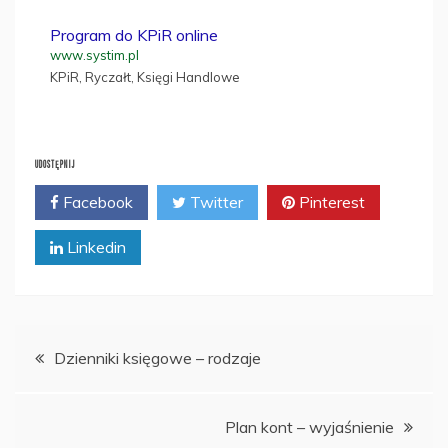
Program do KPiR online
www.systim.pl
KPiR, Ryczałt, Księgi Handlowe
UDOSTĘPNIJ
Facebook
Twitter
Pinterest
Linkedin
Nawigacja
Dzienniki księgowe – rodzaje
wpisu
Plan kont – wyjaśnienie