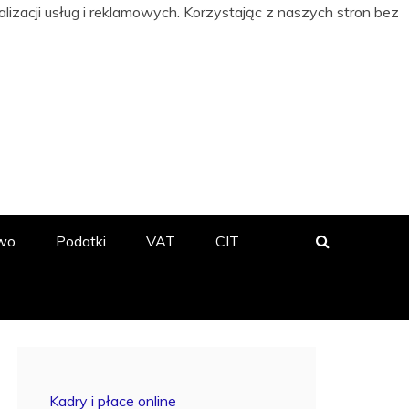
izacji usług i reklamowych. Korzystając z naszych stron bez
 BIZNESIE
wo
Podatki
VAT
CIT
Kadry i płace online