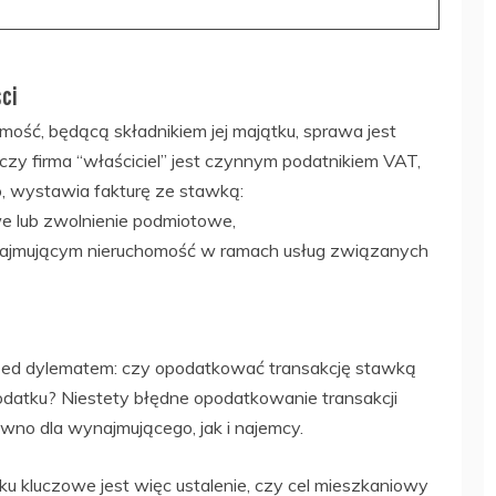
ci
omość, będącą składnikiem jej majątku, sprawa jest
zy firma “właściciel” jest czynnym podatnikiem VAT,
, wystawia fakturę ze stawką:
we lub zwolnienie podmiotowe,
ynajmującym nieruchomość w ramach usług związanych
zed dylematem: czy opodatkować transakcję stawką
odatku? Niestety błędne opodatkowanie transakcji
o dla wynajmującego, jak i najemcy.
u kluczowe jest więc ustalenie, czy cel mieszkaniowy