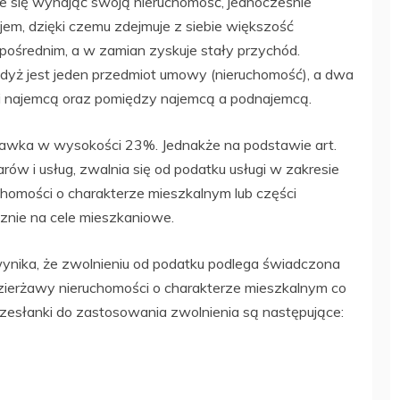
e się wynająć swoją nieruchomość, jednocześnie
jem, dzięki czemu zdejmuje z siebie większość
ośrednim, a w zamian zyskuje stały przychód.
dyż jest jeden przedmiot umowy (nieruchomość), a dwa
 i najemcą oraz pomiędzy najemcą a podnajemcą.
wka w wysokości 23%. Jednakże na podstawie art.
rów i usług, zwalnia się od podatku usługi w zakresie
homości o charakterze mieszkalnym lub części
znie na cele mieszkaniowe.
 wynika, że zwolnieniu od podatku podlega świadczona
zierżawy nieruchomości o charakterze mieszkalnym co
rzesłanki do zastosowania zwolnienia są następujące: