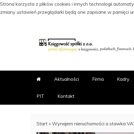
Strona korzysta z plików cookies i innych technologii automa
zmiany ustawień przeglądarki będą one zapisane w pamięci u
Skip
to
content
PORTAL INFORMACYJNY O KSI
KSIĘGOWOŚĆ SPÓŁKI Z
Aktualności
Firma
Kadry
PIT
Kontakt
Start
»
Wynajem nieruchomości a stawka VA