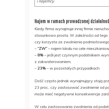
i najemcy.
Najem w ramach prowadzonej działalnoś
Kiedy firma wynajmuje innej firmie nieruch
stosunkowo prosta. W zależności od tego c
czy korzysta ze zwolnienia podmiotowego
–
“ZW”
– najem lokalu na cele mieszkanio
–
8%
– jeśli jest czynnym podatnikiem w
z zakwaterowaniem,
–
23%
– w pozostałych przypadkach.
Dość często jednak wynajmujący stoją pr
23 proc., czy zastosować zwolnienie od p
może mieć negatywne konsekwencje zarówn
W celu zastosowania zwolnienia od podatk