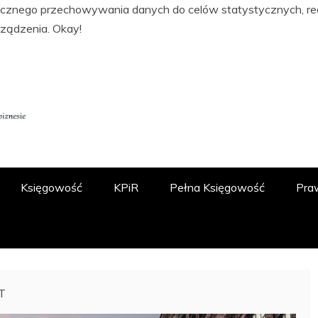
tycznego przechowywania danych do celów statystycznych, real
rządzenia.
Okay!
ĘGOWOŚCI, PODATKACH, FINANSACH I
 O.O.
Księgowość
KPiR
Pełna Księgowość
Pra
T