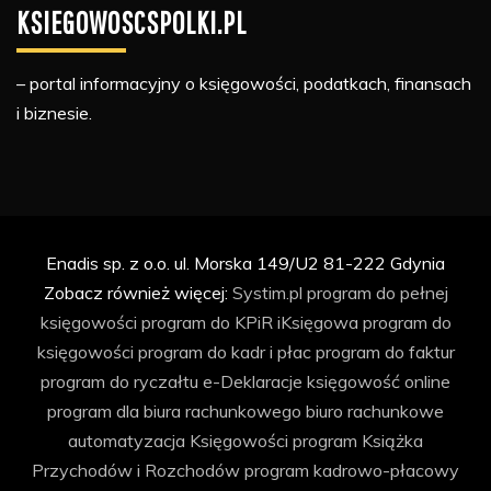
KSIEGOWOSCSPOLKI.PL
– portal informacyjny o księgowości, podatkach, finansach
i biznesie.
Enadis sp. z o.o. ul. Morska 149/U2 81-222 Gdynia
Zobacz również więcej:
Systim.pl
program do pełnej
księgowości
program do KPiR
iKsięgowa
program do
księgowości
program do kadr i płac
program do faktur
program do ryczałtu
e-Deklaracje
księgowość online
program dla biura rachunkowego
biuro rachunkowe
automatyzacja Księgowości
program Książka
Przychodów i Rozchodów
program kadrowo-płacowy