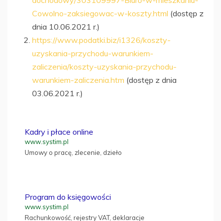
dochodowy/303109997-Biuro-w-mieszkaniu-
Cowolno-zaksiegowac-w-koszty.html
(dostęp z
dnia 10.06.2021 r.)
https://www.podatki.biz/i1326/koszty-
uzyskania-przychodu-warunkiem-
zaliczenia/koszty-uzyskania-przychodu-
warunkiem-zaliczenia.htm
(dostęp z dnia
03.06.2021 r.)
Kadry i płace online
www.systim.pl
Umowy o pracę, zlecenie, dzieło
Program do księgowości
www.systim.pl
Rachunkowość, rejestry VAT, deklaracje