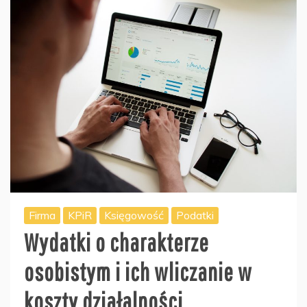
Firma
KPiR
Księgowość
Podatki
Wydatki o charakterze
osobistym i ich wliczanie w
koszty działalności