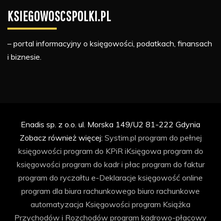
KSIEGOWOSCSPOLKI.PL
– portal informacyjny o księgowości, podatkach, finansach
i biznesie.
Enadis sp. z o.o. ul. Morska 149/U2 81-222 Gdynia
Zobacz również więcej:
Systim.pl
program do pełnej
księgowości
program do KPiR
iKsięgowa
program do
księgowości
program do kadr i płac
program do faktur
program do ryczałtu
e-Deklaracje
księgowość online
program dla biura rachunkowego
biuro rachunkowe
automatyzacja Księgowości
program Książka
Przychodów i Rozchodów
program kadrowo-płacowy