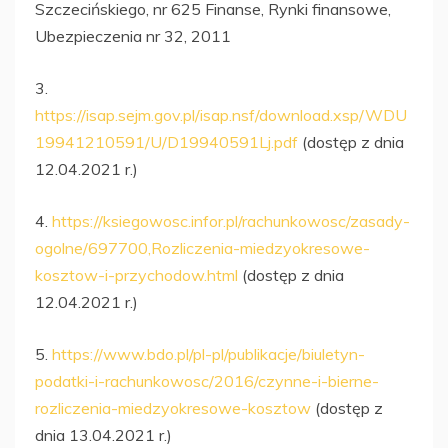
Szczecińskiego, nr 625 Finanse, Rynki finansowe,
Ubezpieczenia nr 32, 2011
3.
https://isap.sejm.gov.pl/isap.nsf/download.xsp/WDU
19941210591/U/D19940591Lj.pdf
(dostęp z dnia
12.04.2021 r.)
4.
https://ksiegowosc.infor.pl/rachunkowosc/zasady-
ogolne/697700,Rozliczenia-miedzyokresowe-
kosztow-i-przychodow.html
(dostęp z dnia
12.04.2021 r.)
5.
https://www.bdo.pl/pl-pl/publikacje/biuletyn-
podatki-i-rachunkowosc/2016/czynne-i-bierne-
rozliczenia-miedzyokresowe-kosztow
(dostęp z
dnia 13.04.2021 r.)