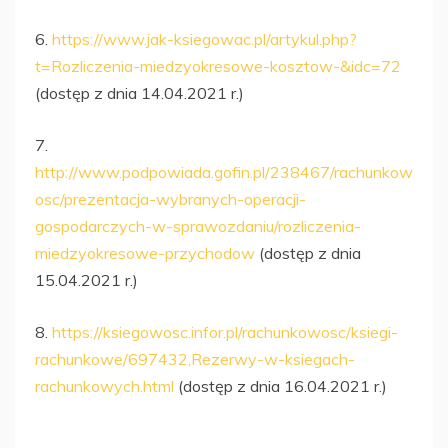
6.
https://www.jak-ksiegowac.pl/artykul.php?
t=Rozliczenia-miedzyokresowe-kosztow-&idc=72
(dostęp z dnia 14.04.2021 r.)
7.
http://www.podpowiada.gofin.pl/238467/rachunkow
osc/prezentacja-wybranych-operacji-
gospodarczych-w-sprawozdaniu/rozliczenia-
miedzyokresowe-przychodow
(dostęp z dnia
15.04.2021 r.)
8.
https://ksiegowosc.infor.pl/rachunkowosc/ksiegi-
rachunkowe/697432,Rezerwy-w-ksiegach-
rachunkowych.html
(dostęp z dnia 16.04.2021 r.)