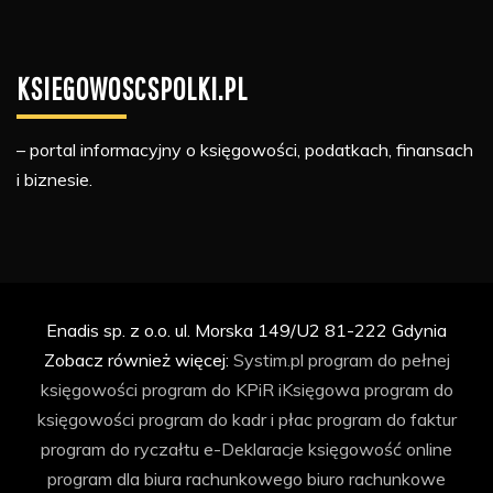
KSIEGOWOSCSPOLKI.PL
– portal informacyjny o księgowości, podatkach, finansach
i biznesie.
Enadis sp. z o.o. ul. Morska 149/U2 81-222 Gdynia
Zobacz również więcej:
Systim.pl
program do pełnej
księgowości
program do KPiR
iKsięgowa
program do
księgowości
program do kadr i płac
program do faktur
program do ryczałtu
e-Deklaracje
księgowość online
program dla biura rachunkowego
biuro rachunkowe