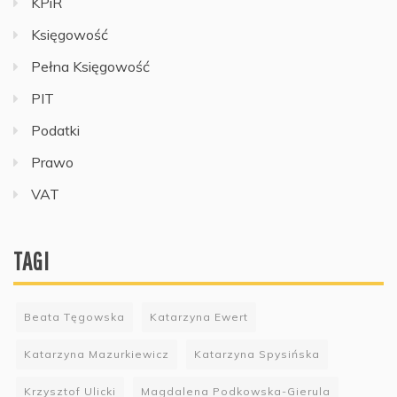
KPiR
Księgowość
Pełna Księgowość
PIT
Podatki
Prawo
VAT
TAGI
Beata Tęgowska
Katarzyna Ewert
Katarzyna Mazurkiewicz
Katarzyna Spysińska
Krzysztof Ulicki
Magdalena Podkowska-Gierula