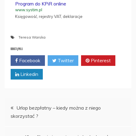
Program do KPiR online
www.systim.pl
Księgowość, rejestry VAT, deklaracje
Teresa Warska
UDOSTĘPNIJ
Facebook
Twitter
Pinterest
Linkedin
Nawigacja
Urlop bezpłatny – kiedy można z niego
skorzystać ?
wpisu