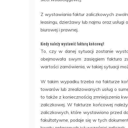
Z wystawiania faktur zaliczkowych zwoln
leasingu, dzierżawy lub najmu oraz usługi o
biurowej i prawnej.
Kiedy należy wystawić fakturę końcową?
To, czy w danej sytuacji zostanie wyst
obejmowała swym zasięgiem faktura zal
wartości zamówienia, w takiej sytuacji m
W takim wypadku trzeba na fakturze ko
towarów lub zrealizowanych usług o sumę
to także z koniecznością zmniejszenia k
zaliczkowej. W fakturze końcowej należ
zaliczkowych, które wystawiono przed dos
fakultatywne, podaje się w tych dokumen
kwoty opłaconych już wcześniej zaliczek.