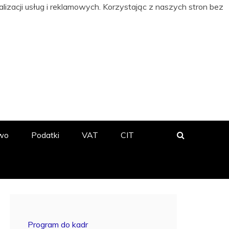
izacji usług i reklamowych. Korzystając z naszych stron bez
 BIZNESIE
wo
Podatki
VAT
CIT
Program do kadr