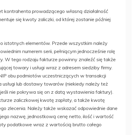
et kontrahenta prowadzącego własną działalność
tuje się kwoty zaliczki, od której zostanie później
zo istotnych elementów. Przede wszystkim należy
powiednim numerem serii, pełniącym jednocześnie rolę
ry. W tego rodzaju fakturze powinny znaleźć się także
ącej towary i usługi wraz z adresem siedziby firmy.
 NIP obu podmiotów uczestniczących w transakcji
 usługi lub dostawy towarów (niekiedy należy też
eśli nie pokrywa się on z datą wystawienia faktury).
turze zaliczkowej kwotę zapłaty, a także kwotę
ego zlecenia. Należy także wskazać odpowiednie dane
 jego nazwę, jednostkową cenę netto, ilość i wartość
oty podatkowe wraz z wartością brutto całego