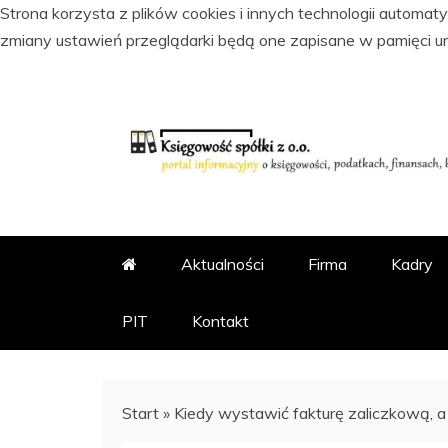
Strona korzysta z plików cookies i innych technologii automa
zmiany ustawień przeglądarki będą one zapisane w pamięci u
Skip
to
content
PORTAL INFORMACYJNY O KSI
KSIĘGOWOŚĆ SPÓŁKI Z
Aktualności
Firma
Kadry
PIT
Kontakt
Start
»
Kiedy wystawić fakturę zaliczkową, a