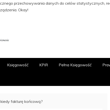
tycznego przechowywania danych do celów statystycznych, real
rządzenia.
Okay!
ĘGOWOŚCI, PODATKACH, FINANSACH I
 O.O.
Księgowość
KPiR
Pełna Księgowość
Pra
 kiedy fakturę końcową?