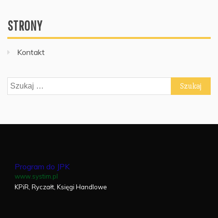
STRONY
Kontakt
Szukaj:
Program do JPK
www.systim.pl
KPiR, Ryczałt, Księgi Handlowe