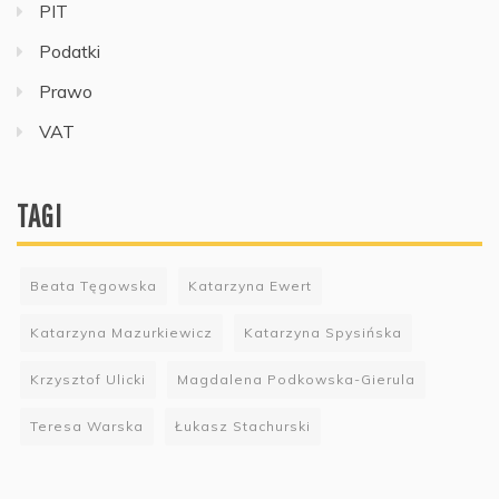
PIT
Podatki
Prawo
VAT
TAGI
Beata Tęgowska
Katarzyna Ewert
Katarzyna Mazurkiewicz
Katarzyna Spysińska
Krzysztof Ulicki
Magdalena Podkowska-Gierula
Teresa Warska
Łukasz Stachurski