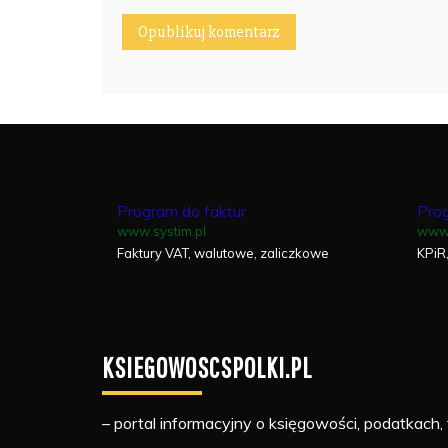
Program do faktur
Pro
www.systim.pl
www.
Faktury VAT, walutowe, zaliczkowe
KPiR
KSIEGOWOSCSPOLKI.PL
– portal informacyjny o księgowości, podatkach, 