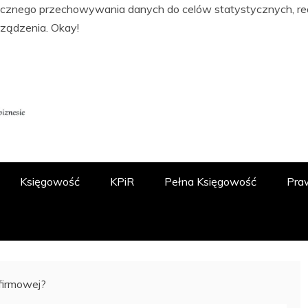
tycznego przechowywania danych do celów statystycznych, real
rządzenia.
Okay!
ĘGOWOŚCI, PODATKACH, FINANSACH I
 O.O.
Księgowość
KPiR
Pełna Księgowość
Pra
firmowej?