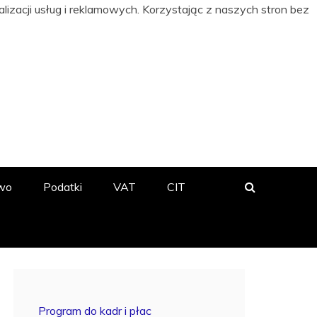
izacji usług i reklamowych. Korzystając z naszych stron bez
 BIZNESIE
wo
Podatki
VAT
CIT
Program do kadr i płac