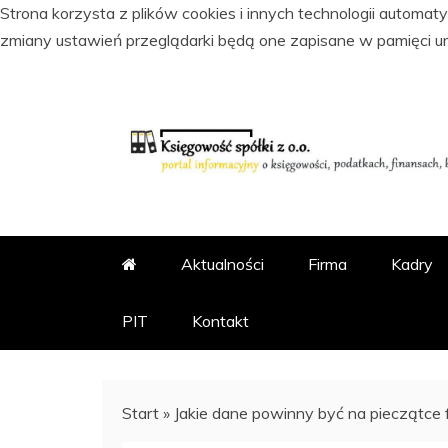
Strona korzysta z plików cookies i innych technologii automa
zmiany ustawień przeglądarki będą one zapisane w pamięci u
Skip
to
content
PORTAL INFORMACYJNY O KSI
KSIĘGOWOŚĆ SPÓŁKI Z
Aktualności
Firma
Kadry
PIT
Kontakt
Start
»
Jakie dane powinny być na pieczątce 