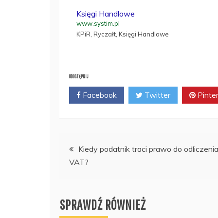
Księgi Handlowe
www.systim.pl
KPiR, Ryczałt, Księgi Handlowe
UDOSTĘPNIJ
Facebook
Twitter
Pinte
Nawigacja
Kiedy podatnik traci prawo do odliczeni
VAT?
wpisu
SPRAWDŹ RÓWNIEŻ