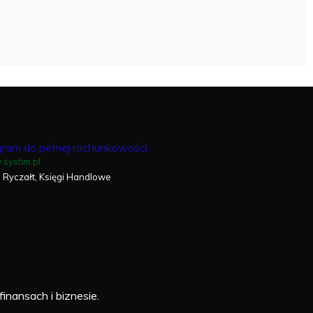
gram do pełnej rachunkowości
systim.pl
, Ryczałt, Księgi Handlowe
finansach i biznesie.