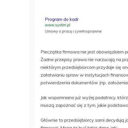
Program do kadr
www.systim.pl
Umowy o pracę i cywilnoprawne
Pieczątka firmowa nie jest obowiązkiem p
Żadne przepisy prawa nie narzucają na prz
niektórym przedsiębiorcom przydaje się o
załatwianiu spraw w instytucjach finanso
potwierdzenia dokumentów (np. założenia
Jak wspomniano już wyżej podatnicy, którz
muszą zapoznać się z tym, jakie podstawo
Głównie to przedsiębiorcy sami decydują ja
firmowej.
Mogą to być takie dane, jak: