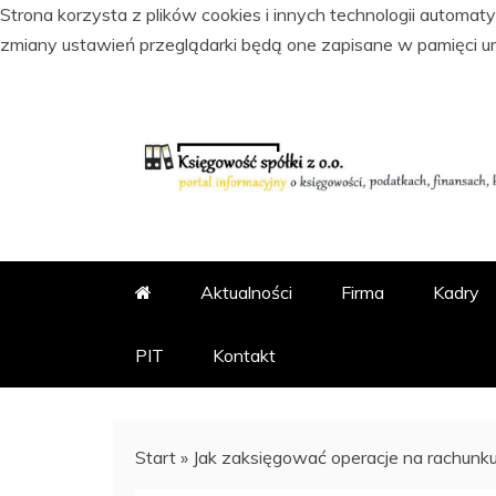
Strona korzysta z plików cookies i innych technologii automa
zmiany ustawień przeglądarki będą one zapisane w pamięci u
Skip
to
content
PORTAL INFORMACYJNY O KSI
KSIĘGOWOŚĆ SPÓŁKI Z
Aktualności
Firma
Kadry
PIT
Kontakt
Start
»
Jak zaksięgować operacje na rachunk