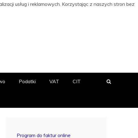
izacji usług i reklamowych. Korzystając z naszych stron bez
 BIZNESIE
wo
Podatki
VAT
CIT
Program do faktur online