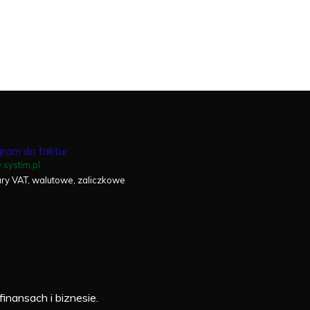
ram do faktur
systim.pl
ury VAT, walutowe, zaliczkowe
finansach i biznesie.