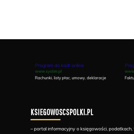
Program do kadr online
Prog
www.systim.pl
www.
Rachunki, listy płac, umowy, deklaracje
Fakt
KSIEGOWOSCSPOLKI.PL
– portal informacyjny o księgowości, podatkach, 