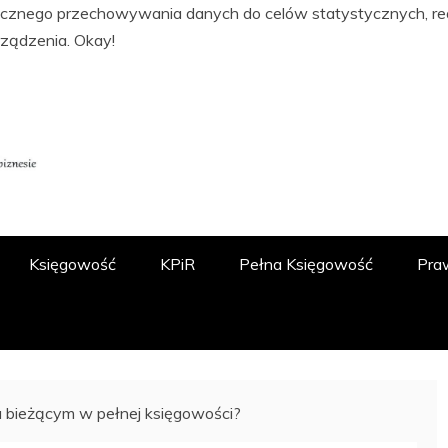
tycznego przechowywania danych do celów statystycznych, real
rządzenia.
Okay!
ĘGOWOŚCI, PODATKACH, FINANSACH I
 O.O.
Księgowość
KPiR
Pełna Księgowość
Pra
u bieżącym w pełnej księgowości?