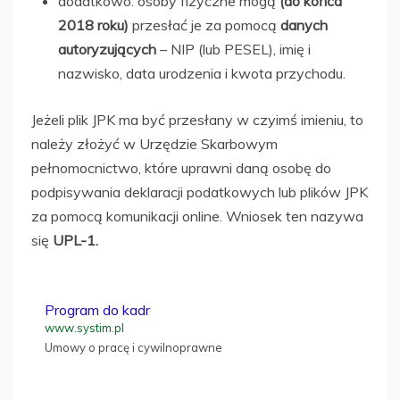
dodatkowo: osoby fizyczne mogą
(do końca
2018 roku)
przesłać je za pomocą
danych
autoryzujących
– NIP (lub PESEL), imię i
nazwisko, data urodzenia i kwota przychodu.
Jeżeli plik JPK ma być przesłany w czyimś imieniu, to
należy złożyć w Urzędzie Skarbowym
pełnomocnictwo, które uprawni daną osobę do
podpisywania deklaracji podatkowych lub plików JPK
za pomocą komunikacji online. Wniosek ten nazywa
się
UPL-1.
Program do kadr
www.systim.pl
Umowy o pracę i cywilnoprawne