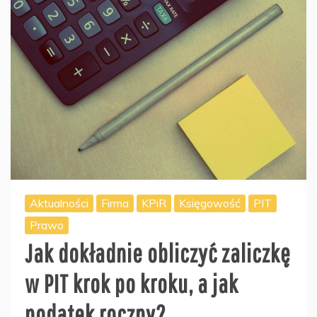
Aktualności
Firma
KPiR
Księgowość
PIT
Prawo
Jak dokładnie obliczyć zaliczkę
w PIT krok po kroku, a jak
podatek roczny?