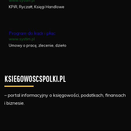
www.systim.pl
KPiR, Ryczałt, Księgi Handlowe
Program do kadr i płac
www.systim.pl
Umowy o pracę, zlecenie, dzieło
KSIEGOWOSCSPOLKI.PL
– portal informacyjny o księgowości, podatkach, finansach
i biznesie.