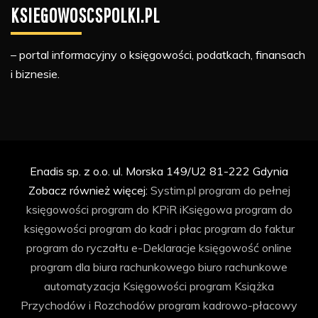
KSIEGOWOSCSPOLKI.PL
– portal informacyjny o księgowości, podatkach, finansach
i biznesie.
Enadis sp. z o.o. ul. Morska 149/U2 81-222 Gdynia
Zobacz również więcej:
Systim.pl
program do pełnej
księgowości
program do KPiR
iKsięgowa
program do
księgowości
program do kadr i płac
program do faktur
program do ryczałtu
e-Deklaracje
księgowość online
program dla biura rachunkowego
biuro rachunkowe
automatyzacja Księgowości
program Książka
Przychodów i Rozchodów
program kadrowo-płacowy