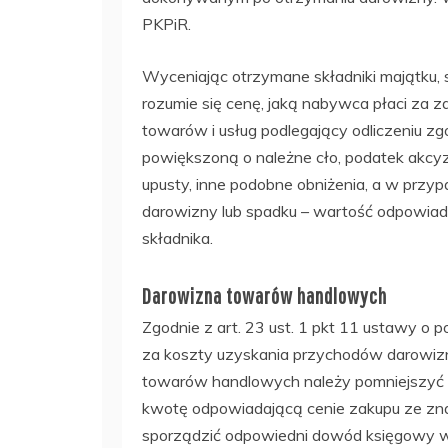
PKPiR.
Wyceniając otrzymane składniki majątku, 
rozumie się cenę, jaką nabywca płaci za z
towarów i usług podlegający odliczeniu zg
powiększoną o należne cło, podatek akcyz
upusty, inne podobne obniżenia, a w przy
darowizny lub spadku – wartość odpowiad
składnika.
Darowizna towarów handlowych
Zgodnie z art. 23 ust. 1 pkt 11 ustawy o
za koszty uzyskania przychodów darowizn 
towarów handlowych należy pomniejszyć 
kwotę odpowiadającą cenie zakupu ze zna
sporządzić odpowiedni dowód księgowy wł