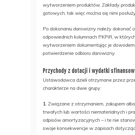
wytworzeniem produktów. Zakłady produkc
gotowych, tak więc można się nimi posłuż
Po dokonaniu darowizny należy dokonać 
odpowiednich kolumnach PKPiR, w któryc
wytworzeniem dokumentując je dowodem ks
potwierdzenie odbioru darowizny.
Przychody z dotacji i wydatki sfinans
Ustawodawca dzieli otrzymane przez prze
charakterze na dwie grupy:
1
. Związane z otrzymaniem, zakupem al
trwałych lub wartości niematerialnych i p
odpisów amortyzacyjnych – i te nie stanow
swoje konsekwencje w zapisach dotycząc