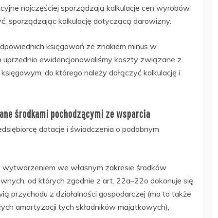
yjne najczęściej sporządzają kalkulacje cen wyrobów
yć, sporządzając kalkulację dotyczącą darowizny.
odpowiednich księgowań ze znakiem minus w
h uprzednio ewidencjonowaliśmy koszty związane z
ięgowym, do którego należy dołączyć kalkulację i
owane środkami pochodzącymi ze wsparcia
dsiębiorcę dotacje i świadczenia o podobnym
bo wytworzeniem we własnym zakresie środków
rawnych, od których zgodnie z art. 22a–22o dokonuje się
ią przychodu z działalności gospodarczej (ma to także
ych amortyzacji tych składników majątkowych),