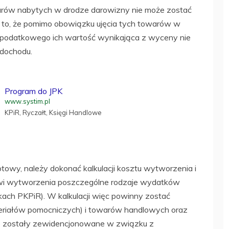
arów nabytych w drodze darowizny nie może zostać
 to, że pomimo obowiązku ujęcia tych towarów w
 podatkowego ich wartość wynikająca z wyceny nie
 dochodu.
Program do JPK
www.systim.pl
KPiR, Ryczałt, Księgi Handlowe
owy, należy dokonać kalkulacji kosztu wytworzenia i
i wytworzenia poszczególne rodzaje wydatków
ach PKPiR). W kalkulacji więc powinny zostać
eriałów pomocniczych) i towarów handlowych oraz
ie zostały zewidencjonowane w związku z