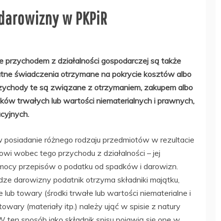
 darowizny w PKPiR
 przychodem z działalności gospodarczej są także
łatne świadczenia otrzymane na pokrycie kosztów albo
zychody te są związane z otrzymaniem, zakupem albo
w trwałych lub wartości niematerialnych i prawnych,
cyjnych.
w posiadanie różnego rodzaju przedmiotów w rezultacie
wi wobec tego przychodu z działalności – jej
mocy przepisów o podatku od spadków i darowizn.
ze darowizny podatnik otrzyma składniki majątku,
lub towary (środki trwałe lub wartości niematerialne i
ary (materiały itp.) należy ująć w spisie z natury
ten sposób jako składnik spisu pojawią się one w