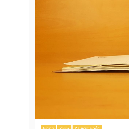
Firma
KPiR
Księgowość