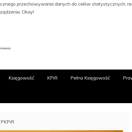
tycznego przechowywania danych do celów statystycznych, real
rządzenia.
Okay!
ĘGOWOŚCI, PODATKACH, FINANSACH I
 O.O.
Księgowość
KPiR
Pełna Księgowość
Pra
w PKPiR