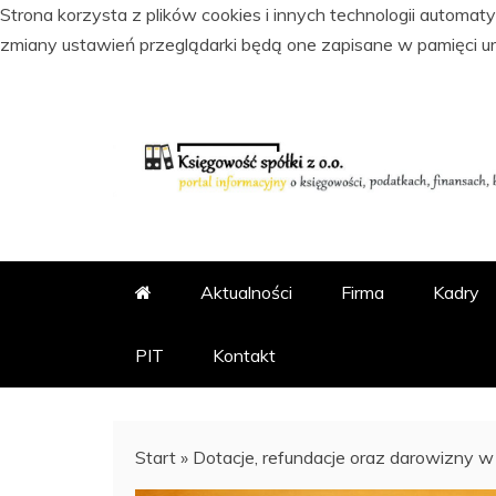
Strona korzysta z plików cookies i innych technologii automa
zmiany ustawień przeglądarki będą one zapisane w pamięci u
Skip
to
content
PORTAL INFORMACYJNY O KSI
KSIĘGOWOŚĆ SPÓŁKI Z
Aktualności
Firma
Kadry
PIT
Kontakt
Start
»
Dotacje, refundacje oraz darowizny 