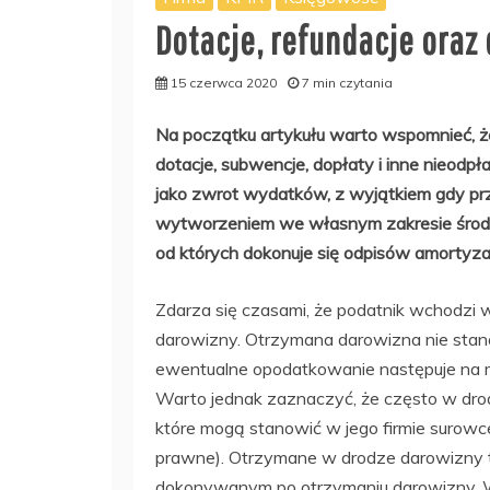
Dotacje, refundacje oraz
15 czerwca 2020
7 min czytania
Na początku artykułu warto wspomnieć, że
dotacje, subwencje, dopłaty i inne nieodp
jako zwrot wydatków, z wyjątkiem gdy pr
wytworzeniem we własnym zakresie środkó
od których dokonuje się odpisów amortyza
Zdarza się czasami, że podatnik wchodzi 
darowizny. Otrzymana darowizna nie stano
ewentualne opodatkowanie następuje na 
Warto jednak zaznaczyć, że często w drod
które mogą stanowić w jego firmie surowce 
prawne). Otrzymane w drodze darowizny tow
dokonywanym po otrzymaniu darowizny. W 