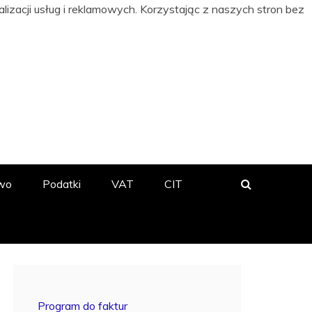
izacji usług i reklamowych. Korzystając z naszych stron bez
 BIZNESIE
wo
Podatki
VAT
CIT
Program do faktur