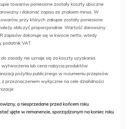
zakupie towarów poniesione zostały koszty uboczne
darowizny i dokonać zapisu ze znakiem minus. W
owarów, przy których zakupie zostały poniesione
należy obliczyć proporcjonalnie. Wartość darowizny
PiR zapisów dokonuje się w kwocie netto, wtedy
y podatnik VAT.
do zasady nie uznaje się za koszty uzyskania,
 wytworzenia lub cena nabycia produktów
nizacji pożytku publicznego w rozumieniu przepisów
, z przeznaczeniem wyłącznie na cele działalności
izacje.
rowizny, a niesprzedane przed końcem roku
ać ujęte w remanencie, sporządzonym na koniec roku