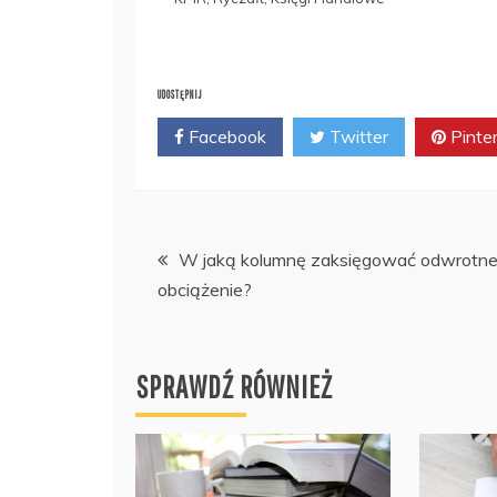
UDOSTĘPNIJ
Facebook
Twitter
Pinte
Nawigacja
W jaką kolumnę zaksięgować odwrotn
obciążenie?
wpisu
SPRAWDŹ RÓWNIEŻ