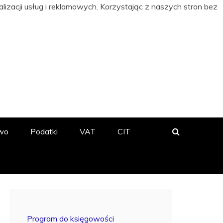
izacji usług i reklamowych. Korzystając z naszych stron bez
 BIZNESIE
wo
Podatki
VAT
CIT
Program do księgowości