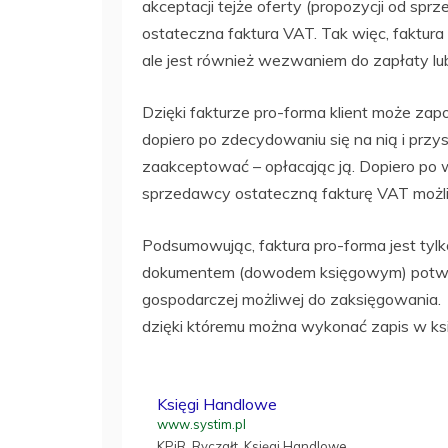
akceptacji tejże oferty (propozycji od sp
ostateczna faktura VAT. Tak więc, faktura
ale jest również wezwaniem do zapłaty lu
Dzięki fakturze pro-forma klient może zapo
dopiero po zdecydowaniu się na nią i przy
zaakceptować – opłacając ją. Dopiero po
sprzedawcy ostateczną fakturę VAT możl
Podsumowując, faktura pro-forma jest tylko
dokumentem (dowodem księgowym) potwierd
gospodarczej możliwej do zaksięgowania. D
dzięki któremu można wykonać zapis w k
Księgi Handlowe
www.systim.pl
KPiR, Ryczałt, Księgi Handlowe