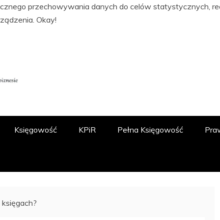
tycznego przechowywania danych do celów statystycznych, real
rządzenia.
Okay!
ĘGOWOŚCI, PODATKACH, FINANSACH I
 O.O.
Księgowość
KPiR
Pełna Księgowość
Pra
 księgach?