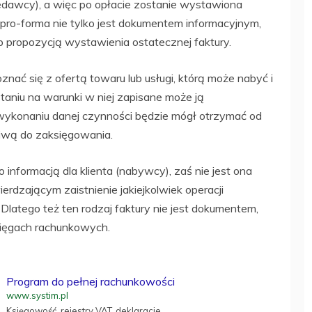
rzedawcy), a więc po opłacie zostanie wystawiona
 pro-forma nie tylko jest dokumentem informacyjnym,
b propozycją wystawienia ostatecznej faktury.
znać się z ofertą towaru lub usługi, którą może nabyć i
staniu na warunki w niej zapisane może ją
 wykonaniu danej czynności będzie mógł otrzymać od
iwą do zaksięgowania.
 informacją dla klienta (nabywcy), zaś nie jest ona
zającym zaistnienie jakiejkolwiek operacji
latego też ten rodzaj faktury nie jest dokumentem,
sięgach rachunkowych.
Program do pełnej rachunkowości
www.systim.pl
Księgowość, rejestry VAT, deklaracje