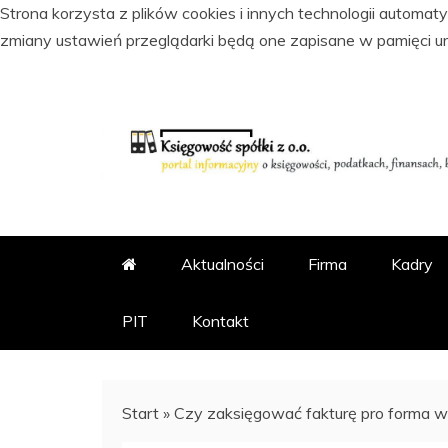
Strona korzysta z plików cookies i innych technologii automa
zmiany ustawień przeglądarki będą one zapisane w pamięci u
Skip
to
content
PORTAL INFORMACYJNY O KSI
KSIĘGOWOŚĆ SPÓŁKI Z
Aktualności
Firma
Kadry
PIT
Kontakt
Start
»
Czy zaksięgować fakturę pro forma w