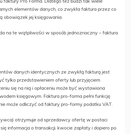
 faktury Pro Forma. Dlatego też budzi tak wiele
 samych elementów danych, co zwykła faktura przez co
ją obowiązek jej księgowania.
a na te wątpliwości w sposób jednoznaczny – faktura
ntów danych identycznych ze zwykłą fakturą jest
być tylko przedstawieniem oferty lub przyjęciem
dzeniu się na nią i opłaceniu może być wystawiona
owodem księgowym. Faktura pro-forma pełni funkcję
 nie może odliczyć od faktury pro-formy podatku VAT.
nabywca) otrzymuje od sprzedawcy ofertę w postaci
się informacja o transakcji, kwocie zapłaty i dopiero po