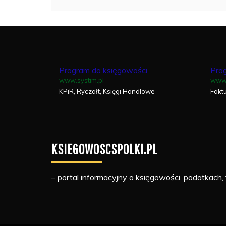
Program do księgowości
Prog
www.systim.pl
www.
KPiR, Ryczałt, Księgi Handlowe
Fakt
KSIEGOWOSCSPOLKI.PL
– portal informacyjny o księgowości, podatkach, 