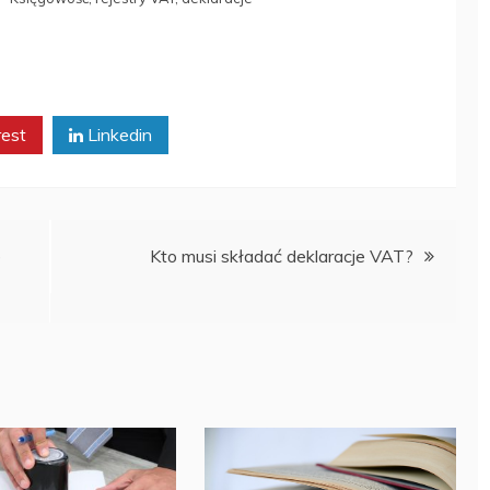
rest
Linkedin
e
Kto musi składać deklaracje VAT?