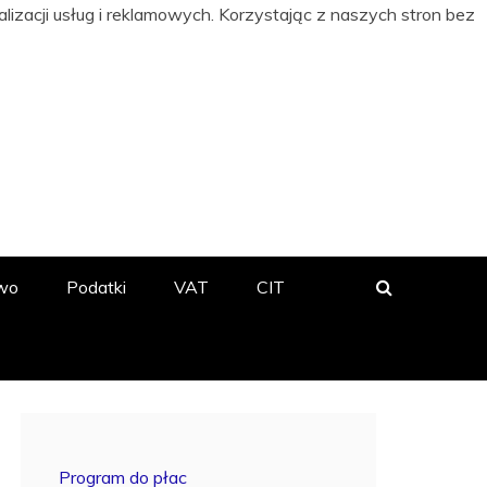
izacji usług i reklamowych. Korzystając z naszych stron bez
 BIZNESIE
wo
Podatki
VAT
CIT
Program do płac