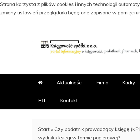
Strona korzysta z plików cookies i innych technologii automa
zmiany ustawień przeglądarki będą one zapisane w pamięci u
Skip
to
content
PORTAL INFORMACYJNY O KSI
KSIĘGOWOŚĆ SPÓŁKI Z
Aktualności
Firma
Kadry
PIT
Kontakt
Start
»
Czy podatnik prowadzący księgę (K
wydruku księgi w formie papierowej?