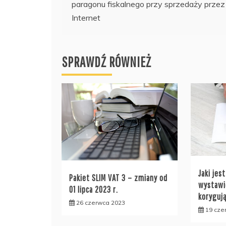
paragonu fiskalnego przy sprzedaży przez
wpisu
Internet
SPRAWDŹ RÓWNIEŻ
Jaki jes
Pakiet SLIM VAT 3 – zmiany od
wystawi
01 lipca 2023 r.
koryguj
26 czerwca 2023
19 cze