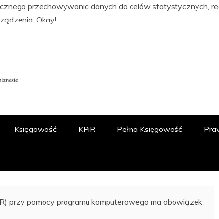
tycznego przechowywania danych do celów statystycznych, real
rządzenia.
Okay!
ĘGOWOŚCI, PODATKACH, FINANSACH I
 O.O.
Księgowość
KPiR
Pełna Księgowość
Pra
PiR) przy pomocy programu komputerowego ma obowiązek