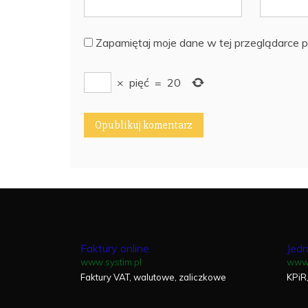
Zapamiętaj moje dane w tej przeglądarce p
×
pięć
=
20
Faktury online
Jedn
www.systim.pl
www.
Faktury VAT, walutowe, zaliczkowe
KPiR