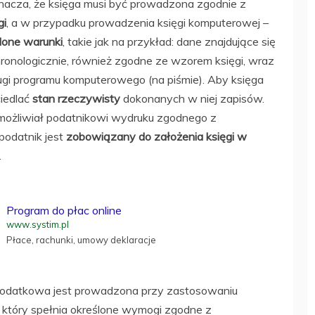
nacza, że księga musi być prowadzona zgodnie z
gi
, a w przypadku prowadzenia księgi komputerowej –
lone warunki
, takie jak na przykład: dane znajdujące się
nologicznie, również zgodne ze wzorem księgi, wraz
ugi programu komputerowego (na piśmie). Aby księga
ciedlać
stan rzeczywisty
dokonanych w niej zapisów.
możliwiał podatnikowi wydruku zgodnego z
odatnik jest
zobowiązany do założenia księgi w
.
Program do płac online
www.systim.pl
Płace, rachunki, umowy deklaracje
 podatkowa jest prowadzona przy zastosowaniu
który spełnia określone wymogi zgodne z