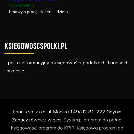
www.systim.pl
Umowy o pracę, zlecenie, dzieło
KSIEGOWOSCSPOLKI.PL
– portal informacyjny o księgowości, podatkach, finansach
i biznesie.
Enadis sp. z o.o. ul. Morska 149/U2 81-222 Gdynia
Zobacz również więcej:
Systim.pl
program do pełnej
księgowości
program do KPiR
iKsięgowa
program do