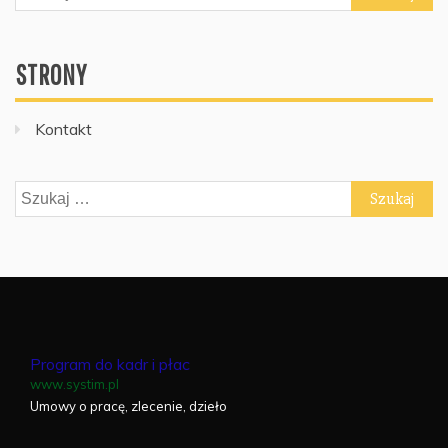
STRONY
Kontakt
Szukaj:
Program do kadr i płac
www.systim.pl
Umowy o pracę, zlecenie, dzieło