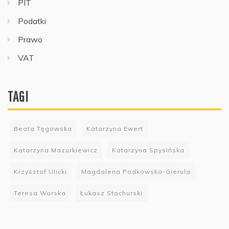
PIT
Podatki
Prawo
VAT
TAGI
Beata Tęgowska
Katarzyna Ewert
Katarzyna Mazurkiewicz
Katarzyna Spysińska
Krzysztof Ulicki
Magdalena Podkowska-Gierula
Teresa Warska
Łukasz Stachurski