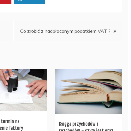
Co zrobić z nadpłaconym podatkiem VAT ?
t termin na
Księga przychodów i
enie faktury
rozchodów – czym jest oraz