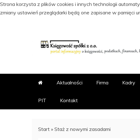
Strona korzysta z plików cookies i innych technologii automa
zmiany ustawień przeglądarki będą one zapisane w pamięci u
Skip
to
content
PORTAL INFORMACYJNY O KSI
KSIĘGOWOŚĆ SPÓŁKI Z
Aktualności
Firma
Kadry
PIT
Kontakt
Start
»
Staż z nowymi zasadami