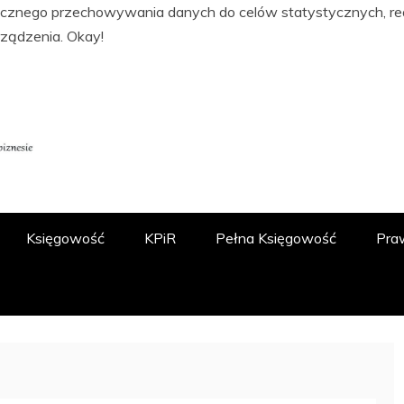
tycznego przechowywania danych do celów statystycznych, real
rządzenia.
Okay!
ĘGOWOŚCI, PODATKACH, FINANSACH I
 O.O.
Księgowość
KPiR
Pełna Księgowość
Pra