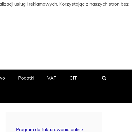
izacji usług i reklamowych. Korzystając z naszych stron bez
 BIZNESIE
wo
Podatki
VAT
CIT
Program do fakturowania online