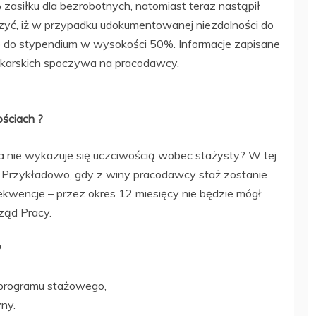
zasiłku dla bezrobotnych, natomiast teraz nastąpił
yć, iż w przypadku udokumentowanej niezdolności do
 do stypendium w wysokości 50%. Informacje zapisane
ekarskich spoczywa na pracodawcy.
ościach ?
a nie wykazuje się uczciwością wobec stażysty? W tej
a. Przykładowo, gdy z winy pracodawcy staż zostanie
ekwencje – przez okres 12 miesięcy nie będzie mógł
rząd Pracy.
?
 programu stażowego,
ny.