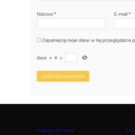
Nazwa
*
E-mail
*
Zapamiętaj moje dane w tej przeglądarce p
dwa
+
4
=
Program do faktur
Pro