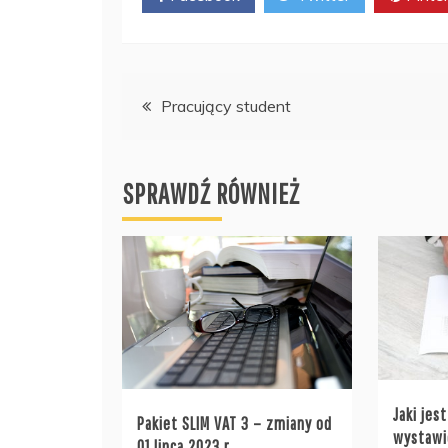
Nawigacja
Pracujący student
wpisu
SPRAWDŹ RÓWNIEŻ
Jaki jes
Pakiet SLIM VAT 3 – zmiany od
wystawi
01 lipca 2023 r.