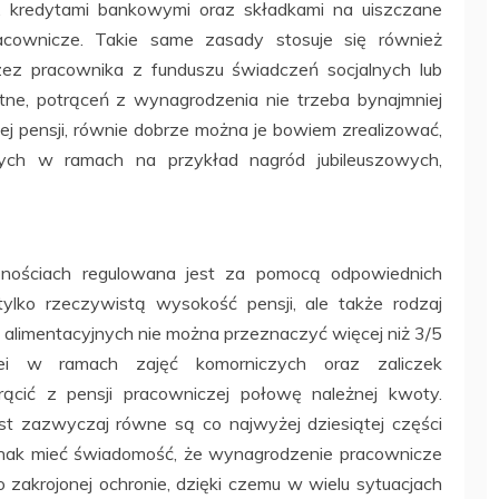
 kredytami bankowymi oraz składkami na uiszczane
acownicze. Takie same zasady stosuje się również
z pracownika z funduszu świadczeń socjalnych lub
ne, potrąceń z wynagrodzenia nie trzeba bynajmniej
 pensji, równie dobrze można je bowiem zrealizować,
ych w ramach na przykład nagród jubileuszowych,
nościach regulowana jest za pomocą odpowiednich
tylko rzeczywistą wysokość pensji, ale także rodzaj
 alimentacyjnych nie można przeznaczyć więcej niż 3/5
lei w ramach zajęć komorniczych oraz zaliczek
ącić z pensji pracowniczej połowę należnej kwoty.
t zazwyczaj równe są co najwyżej dziesiątej części
dnak mieć świadomość, że wynagrodzenie pracownicze
akrojonej ochronie, dzięki czemu w wielu sytuacjach