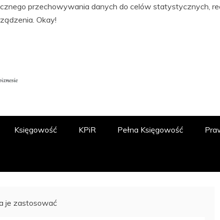
tycznego przechowywania danych do celów statystycznych, real
rządzenia.
Okay!
ĘGOWOŚCI, PODATKACH, FINANSACH I
 O.O.
Księgowość
KPiR
Pełna Księgowość
Pra
a je zastosować