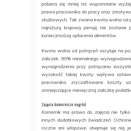
pobiera się mniej niż wspomniane wyże
prawa pracownika do pracy oraz zmoty
służbowych. Tak zwana kwota wolna od po
najniższą krajową pensję nie zostanie 
koniecznością opłacenia alimentów.
Kwota wolna od potrąceń oscyluje na p
zaliczek, 90% minimalnego wynagrodzen
wynagrodzenia przy potrącaniu wszystki
wysokość takiej kwoty wpływa usta
pracownika, zryczałtowane koszty u
zmniejszające miesięczną zaliczkę podat
Zajęcia komornicze nagród
Komornik ma prawo do zajęcia nie tylk
innych dodatkowych świadczeń. Ochronie
roczne ani urlopowe, obejmuje się nią 