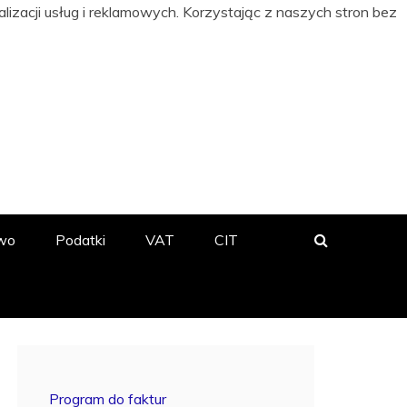
izacji usług i reklamowych. Korzystając z naszych stron bez
 BIZNESIE
wo
Podatki
VAT
CIT
Program do faktur