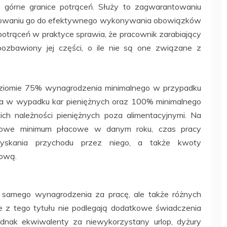
j górne granice potrąceń. Służy to zagwarantowaniu
wowaniu go do efektywnego wykonywania obowiązków
trąceń w praktyce sprawia, że pracownik zarabiający
pozbawiony jej części, o ile nie są one związane z
oziomie 75% wynagrodzenia minimalnego w przypadku
ia w wypadku kar pieniężnych oraz 100% minimalnego
ch należności pieniężnych poza alimentacyjnymi. Na
wowe minimum płacowe w danym roku, czas pracy
zyskania przychodu przez niego, a także kwoty
kową.
o samego wynagrodzenia za pracę, ale także różnych
 z tego tytułu nie podlegają dodatkowe świadczenia
jednak ekwiwalenty za niewykorzystany urlop, dyżury