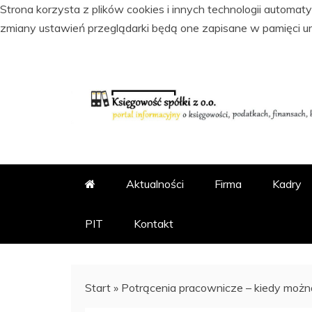
Strona korzysta z plików cookies i innych technologii automa
zmiany ustawień przeglądarki będą one zapisane w pamięci u
Skip
to
content
PORTAL INFORMACYJNY O KSI
KSIĘGOWOŚĆ SPÓŁKI Z
Aktualności
Firma
Kadry
PIT
Kontakt
Start
»
Potrącenia pracownicze – kiedy możn