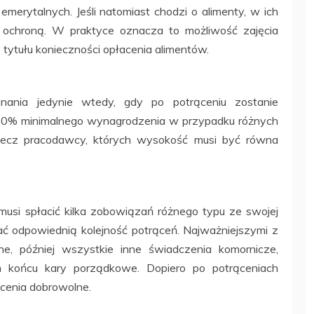
erytalnych. Jeśli natomiast chodzi o alimenty, w ich
 ochroną. W praktyce oznacza to możliwość zajęcia
ytułu konieczności opłacenia alimentów.
nania jedynie wtedy, gdy po potrąceniu zostanie
80% minimalnego wynagrodzenia w przypadku różnych
rzecz pracodawcy, których wysokość musi być równa
usi spłacić kilka zobowiązań różnego typu ze swojej
ć odpowiednią kolejność potrąceń. Najważniejszymi z
jne, później wszystkie inne świadczenia komornicze,
ym końcu kary porządkowe. Dopiero po potrąceniach
cenia dobrowolne.