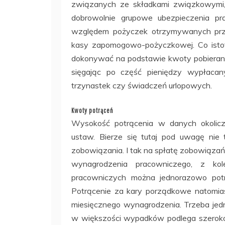
związanych ze składkami związkowymi,
dobrowolnie grupowe ubezpieczenia pr
względem pożyczek otrzymywanych prze
kasy zapomogowo-pożyczkowej. Co istot
dokonywać na podstawie kwoty pobieranej
sięgając po część pieniędzy wypłacan
trzynastek czy świadczeń urlopowych.
Kwoty potrąceń
Wysokość potrącenia w danych okolicz
ustaw. Bierze się tutaj pod uwagę nie 
zobowiązania. I tak na spłatę zobowiązań
wynagrodzenia pracowniczego, z ko
pracowniczych można jednorazowo potr
Potrącenie za kary porządkowe natomias
miesięcznego wynagrodzenia. Trzeba je
w większości wypadków podlega szeroko z