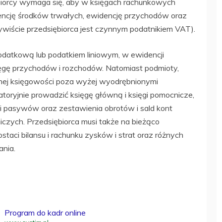
iorcy wymaga się, aby w księgach rachunkowych
encję środków trwałych, ewidencję przychodów oraz
zywiście przedsiębiorca jest czynnym podatnikiem VAT).
podatkową lub podatkiem liniowym, w ewidencji
ięgę przychodów i rozchodów. Natomiast podmioty,
nej księgowości poza wyżej wyodrębnionymi
atoryjnie prowadzić księgę główną i księgi pomocnicze,
 pasywów oraz zestawienia obrotów i sald kont
niczych. Przedsiębiorca musi także na bieżąco
aci bilansu i rachunku zysków i strat oraz różnych
nia.
Program do kadr online