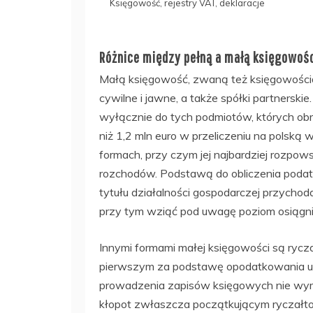
Księgowość, rejestry VAT, deklaracje
Różnice między pełną a małą księgowoś
Małą księgowość, zwaną też księgowością
cywilne i jawne, a także spółki partnerski
wyłącznie do tych podmiotów, których ob
niż 1,2 mln euro w przeliczeniu na polsk
formach, przy czym jej najbardziej rozpow
rozchodów. Podstawą do obliczenia podat
tytułu działalności gospodarczej przychod
przy tym wziąć pod uwagę poziom osiąg
Innymi formami małej księgowości są ryc
pierwszym za podstawę opodatkowania uw
prowadzenia zapisów księgowych nie wyma
kłopot zwłaszcza początkującym ryczałt