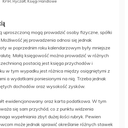
KPiR, Ryczałt, Księgi Handlowe
cią
 uproszczoną mogą prowadzić osoby fizyczne, spółki
e. Możliwość jej prowadzenia odnosi się jednak
roty w poprzednim roku kalendarzowym były mniejsze
ą walutę. Małą księgowość można prowadzić w różnych
szechnioną postacią jest księga przychodów i
ku w tym wypadku jest różnica między osiągniętymi z
ami a wydatkami poniesionymi na nią. Trzeba jednak
niętych dochodów oraz wysokość zysków.
załt ewidencjonowany oraz karta podatkowa. W tym
aża się sam przychód, co z punktu widzenia
ga wypełniania zbyt dużej ilości rubryk. Pewien
owcom może jednak sprawić określanie różnych stawek