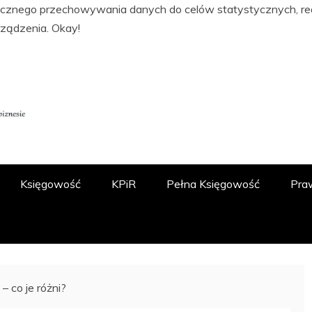
tycznego przechowywania danych do celów statystycznych, real
rządzenia.
Okay!
ĘGOWOŚCI, PODATKACH, FINANSACH I
 O.O.
Księgowość
KPiR
Pełna Księgowość
Pra
 co je różni?