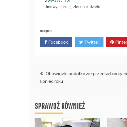
www.systim.pl
Umowy o pracę, zlecenie, dzieło
UDOSTĘPNIJ
Facebook
Twitter
Pinte
Nawigacja
Obowiązki podatkowe przedsiębiorcy n
koniec roku
wpisu
SPRAWDŹ RÓWNIEŻ