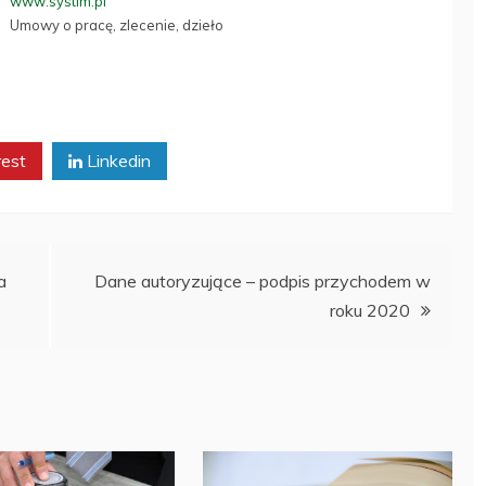
www.systim.pl
Umowy o pracę, zlecenie, dzieło
rest
Linkedin
a
Dane autoryzujące – podpis przychodem w
roku 2020