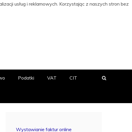
izacji usług i reklamowych. Korzystając z naszych stron bez
 BIZNESIE
wo
Podatki
VAT
CIT
Wystawianie faktur online