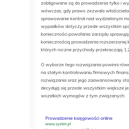
zobligowane są do prowadzenia tylko i wył
wówczas, gdy prawo zezwala właścicielom
sprawowanie kontroli nad wydzielonym ma
wypadków dotyczy przede wszystkim spółek 
konieczności powołania zarządu sprawując
koniecznością prowadzenia rozszerzonej ks
których roczne przychody przekraczają 1,2
O wyborze tego rozwiązania powinni równ
na stałym kontrolowaniu firmowych finansó
rozwiązania oraz jego zaawansowany stop
decydują się przede wszystkim większe je
wszelkich wymogów z tym związanych.
Prowadzenie księgowości online
www.systim.pl