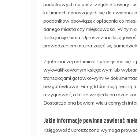
podatkowych na poszczególne towary i us
kolumnach odnoszących się do ewidencji 
podatników obowiązek opłacania co miesiąc
danego miasta czy miejscowości. W tym as
funkcjonuje firma. Uproszczona księgowość
prowadzeniem można zająć się samodzieln
Zgoła inaczej natomiast sytuacja ma się z
wykwalifikowanym księgowym lub wybra
transakcjami gotówkowymi w dokumentach
bezgotówkowe. Firmy, które mają realną mo
rezygnować, a to ze względu na różne kor
Dostarcza ona bowiem wielu cennych inform
Jakie informacje powinna zawierać mała
Księgowość uproszczona wymaga prowadze