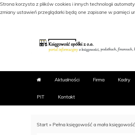
Strona korzysta z plików cookies i innych technologii automa
zmiany ustawień przeglądarki będą one zapisane w pamięci u
Skip
to
content
PORTAL INFORMACYJNY O KSI
KSIĘGOWOŚĆ SPÓŁKI Z
Aktualności
Firma
Kadry
PIT
Kontakt
Start
»
Pełna księgowość a mała księgowość –