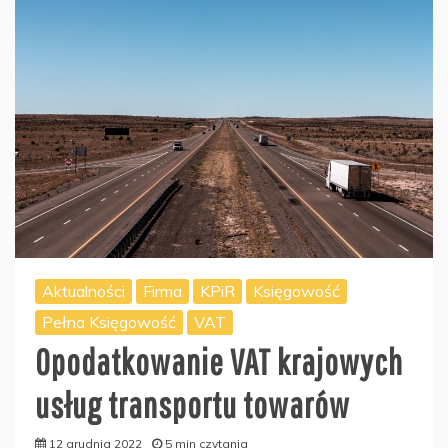
Aktualności
Firma
KPiR
Księgowość
Pełna Księgowość
VAT
Opodatkowanie VAT krajowych
usług transportu towarów
12 grudnia 2022
5 min czytania