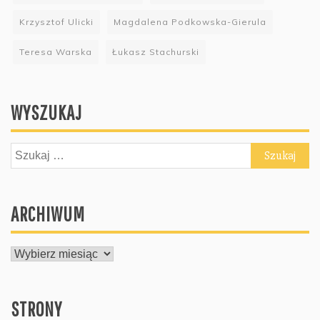
Krzysztof Ulicki
Magdalena Podkowska-Gierula
Teresa Warska
Łukasz Stachurski
WYSZUKAJ
Szukaj:
ARCHIWUM
ARCHIWUM
STRONY