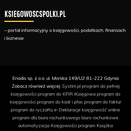
KSIEGOWOSCSPOLKI.PL
– portal informacyjny o księgowości, podatkach, finansach
i biznesie.
Enadis sp. z o.o. ul. Morska 149/U2 81-222 Gdynia
Zobacz również więcej:
Systim.pl
program do pełnej
księgowości
program do KPiR
iKsięgowa
program do
księgowości
program do kadr i płac
program do faktur
program do ryczałtu
e-Deklaracje
księgowość online
program dla biura rachunkowego
biuro rachunkowe
automatyzacja Księgowości
program Książka