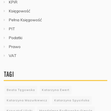
KPiR
Księgowość
Pełna Księgowość
PIT
Podatki
Prawo
VAT
TAGI
Beata Tęgowska
Katarzyna Ewert
Katarzyna Mazurkiewicz
Katarzyna Spysińska
Krzysztof Ulicki
Magdalena Podkowska-Gierula