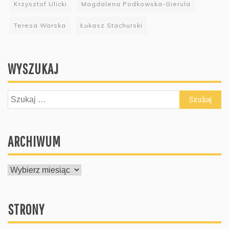
Krzysztof Ulicki
Magdalena Podkowska-Gierula
Teresa Warska
Łukasz Stachurski
WYSZUKAJ
Szukaj:
ARCHIWUM
ARCHIWUM
STRONY