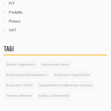
PIT
Podatki
Prawo
VAT
TAGI
Beata Tęgowska
Katarzyna Ewert
Katarzyna Mazurkiewicz
Katarzyna Spysińska
Krzysztof Ulicki
Magdalena Podkowska-Gierula
Teresa Warska
Łukasz Stachurski