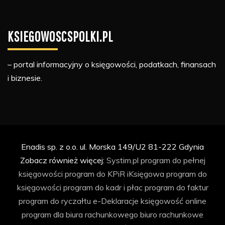
KSIEGOWOSCSPOLKI.PL
– portal informacyjny o księgowości, podatkach, finansach
i biznesie.
Enadis sp. z o.o. ul. Morska 149/U2 81-222 Gdynia
Zobacz również więcej:
Systim.pl
program do pełnej
księgowości
program do KPiR
iKsięgowa
program do
księgowości
program do kadr i płac
program do faktur
program do ryczałtu
e-Deklaracje
księgowość online
program dla biura rachunkowego
biuro rachunkowe